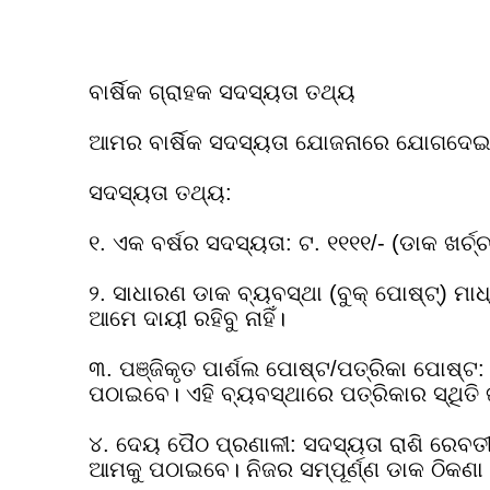
ବାର୍ଷିକ ଗ୍ରାହକ ସଦସ୍ୟତା ତଥ୍ୟ
ଆମର ବାର୍ଷିକ ସଦସ୍ୟତା ଯୋଜନାରେ ଯୋଗଦେଇ ମା
ସଦସ୍ୟତା ତଥ୍ୟ:
୧. ଏକ ବର୍ଷର ସଦସ୍ୟତା: ଟ. ୧୧୧୧/- (ଡାକ ଖର୍ଚ
୨. ସାଧାରଣ ଡାକ ବ୍ୟବସ୍ଥା (ବୁକ୍ ପୋଷ୍ଟ୍) ମ
ଆମେ ଦାୟୀ ରହିବୁ ନାହିଁ।
୩. ପଞ୍ଜିକୃତ ପାର୍ଶଲ ପୋଷ୍ଟ/ପତ୍ରିକା ପୋଷ୍ଟ: ଯ
ପଠାଇବେ। ଏହି ବ୍ୟବସ୍ଥାରେ ପତ୍ରିକାର ସ୍ଥିତି ଜା
୪. ଦେୟ ପୈଠ ପ୍ରଣାଳୀ: ସଦସ୍ୟତା ରାଶି ରେବତୀ ମ
ଆମକୁ ପଠାଇବେ। ନିଜର ସମ୍ପୂର୍ଣ୍ଣ ଡାକ ଠିକଣା