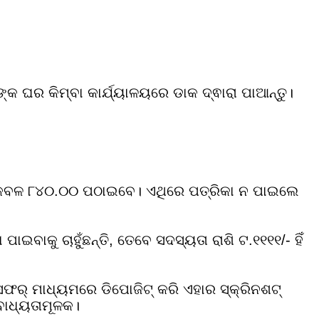
 ଘର କିମ୍ବା କାର୍ଯ୍ୟାଳୟରେ ଡାକ ଦ୍ଵାରା ପାଆନ୍ତୁ।
ଲେ କେବଳ ୮୪୦.୦୦ ପଠାଇବେ। ଏଥିରେ ପତ୍ରିକା ନ ପାଇଲେ
ଇବାକୁ ଚାହୁଁଛନ୍ତି, ତେବେ ସଦସ୍ୟତା ରାଶି ଟ.୧୧୧୧/- ହିଁ
ନ୍ସଫର୍ ମାଧ୍ୟମରେ ଡିପୋଜିଟ୍ କରି ଏହାର ସ୍କ୍ରିନଶଟ୍
ବାଧ୍ୟତାମୂଳକ।