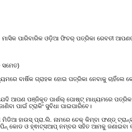
ସିକ ପାରିବାରିକ ଓଡ଼ିଆ ଫିଚର୍ ପତ୍ରିକା ରେବତୀ ଆପଣଙ୍କ
୍ଚ ସମେତ)
ାଧ୍ୟମରେ ବାର୍ଷିକ ଗ୍ରାହକ ହୋଇ ପତ୍ରିକା ନେବାକୁ ଚାହିଁ
ଦି ଆପଣ ପଞ୍ଜିକୃତ ପାର୍ଶଲ୍ ପୋଷ୍ଟ୍ ମାଧ୍ୟମରେ ପତ୍ରିକା ପା
ଣିବା ପାଇଁ ଟ୍ରାକିଂ ସୁବିଧା ପାଇପାରିବେ।
ିଡିଆ ହାଉସ୍ ପ୍ରା.ଲି. ନାମରେ ଚେକ୍ କିମ୍ବା ଫଣ୍ଡ୍ ଟ୍ରା
 ପିନ୍ କୋଡ ଓ ହ୍ଵାଟ୍ସଆପ୍ ନମ୍ବର ସହିତ ଆମକୁ ଜଣାଇବା 